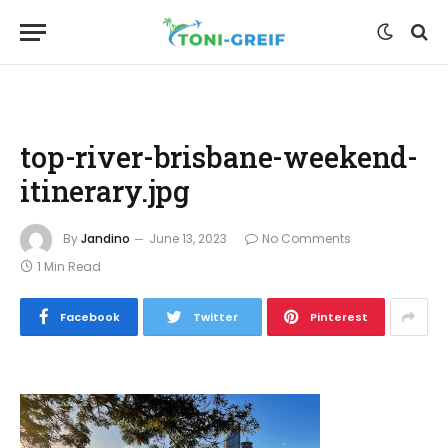
top-river-brisbane-weekend-
itinerary.jpg
By
Jandino
June 13, 2023
No Comments
1 Min Read
Facebook
Twitter
Pinterest