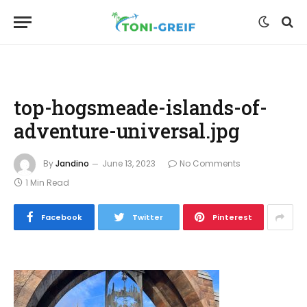
top-hogsmeade-islands-of-
adventure-universal.jpg
By
Jandino
June 13, 2023
No Comments
1 Min Read
Facebook
Twitter
Pinterest